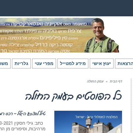
רצאות
יעוץ אישי
מידע למטייל
מפרי עטי
גלריות
משו
דף הבית
»
עמק החולה
כל הפוסטים ב
עמק החולה
טיול לאצבע הגליל – רכס רמי
המלצות למסלולי טיול - ישראל
מרהיבות, וסיפורים מן ה