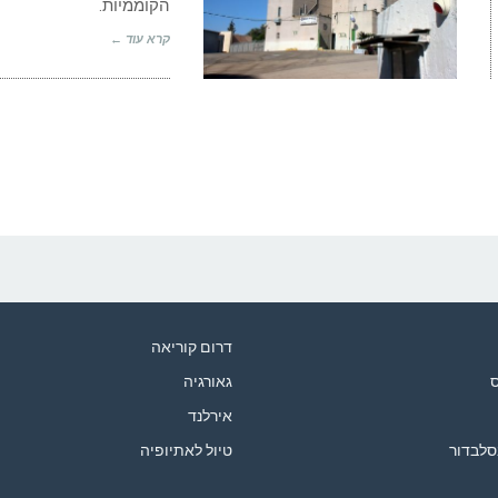
הקוממיות.
קרא עוד ←
דרום קוריאה
ס
גאורגיה
אירלנד
סלבדור
טיול לאתיופיה