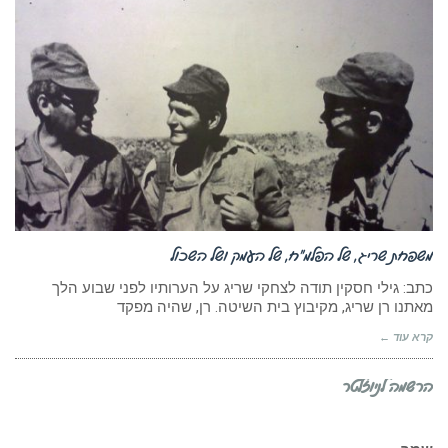
משפחת שריג, של הפלמ”ח, של העמק ושל השכול
כתב: גילי חסקין תודה לצחקי שריג על הערותיו לפני שבוע הלך
מאתנו רן שריג, מקיבוץ בית השיטה. רן, שהיה מפקד
קרא עוד ←
הרשמה לניוזלטר