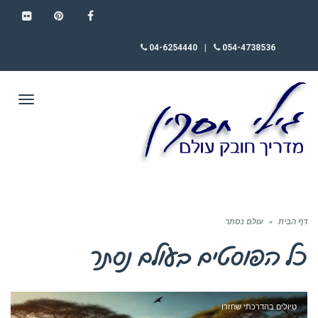
FLICKR
PINTEREST
FACEBOOK
04-6254440
|
054-4738536
תפריט
דף הבית
»
עולם נסתר
כל הפוסטים ב
עולם נסתר
טיולים בהדרכתי שחזרו