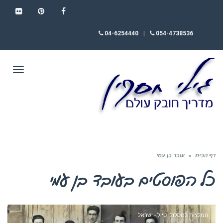
FLICKR
PINTEREST
FACEBOOK
04-6254440
|
054-4738536
תפריט
דף הבית
»
עובד בן עמי
כל הפוסטים ב
עובד בן עמי
המלצות למסלולי טיול - ישראל