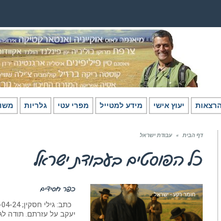
רצאות
יעוץ אישי
מידע למטייל
מפרי עטי
גלריות
משו
דף הבית
»
עבודת ישראל
כל הפוסטים ב
עבודת ישראל
כפר חסידים
חומר רקע - ישראל
יעקב על עזרתם. תודה לגא