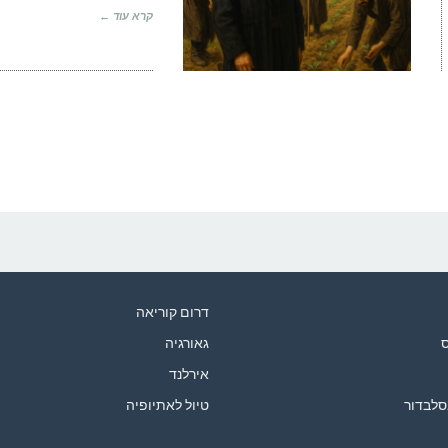
קרא עוד ←
דרום קוריאה
ס
גאורגיה
אירלנד
סלבדור
טיול לאתיופיה