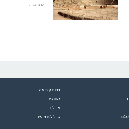
קרא עוד ←
דרום קוריאה
ס
גאורגיה
אירלנד
סלבדור
טיול לאתיופיה