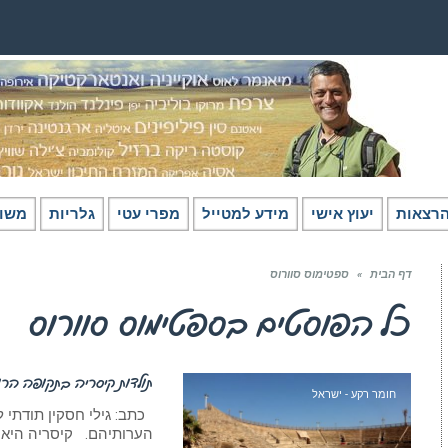
רצאות
יעוץ אישי
מידע למטייל
מפרי עטי
גלריות
משו
דף הבית
»
ספטימוס סוורוס
כל הפוסטים ב
ספטימוס סוורוס
תולדות קיסריה בתקופה הרומ
חומר רקע - ישראל
כתב: גילי חסקין תודתי לפר
הערותיהם. קיסריה היא