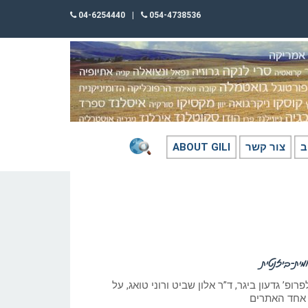
04-6254440
|
054-4738536
ב
צור קשר
ABOUT GILI
ית-ביזנטית
ופ’ גדעון ביגר, ד”ר אלון שביט ורוני טואג, על
 אחד האתרים