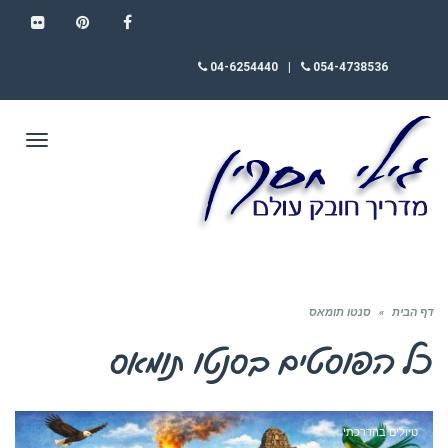
FLICKR
PINTEREST
FACEBOOK
04-6254440
|
054-4738536
תפריט
דף הבית
»
סנטו תומאס
כל הפוסטים ב
סנטו תומאס
טיולים בהדרכתי