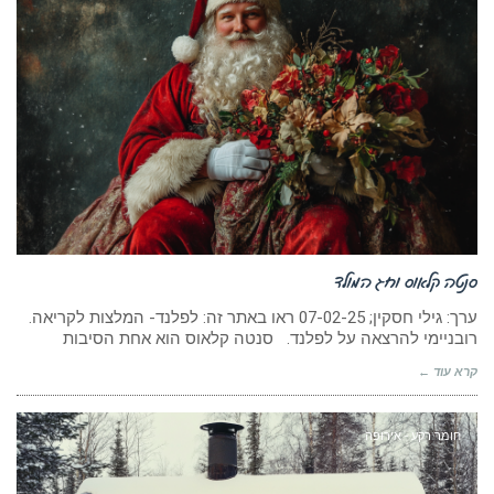
סנטה קלאוס וחג המולד
ערך: גילי חסקין; 07-02-25 ראו באתר זה: לפלנד- המלצות לקריאה.
רובניימי להרצאה על לפלנד. סנטה קלאוס הוא אחת הסיבות
קרא עוד ←
חומר רקע - אירופה