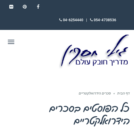
FLICKR
PINTEREST
FACEBOOK
04-6254440
|
054-4738536
תפריט
דף הבית
»
סכרים הידרואלקטריים
כל הפוסטים ב
סכרים
הידרואלקטריים