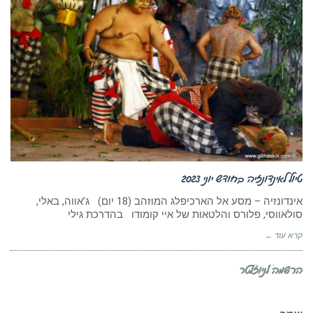
טיול לאינדונזיה בחודש יוני 2023
אינדונזיה – מסע אל הארכיפלג המוזהב (18 יום) ג’אווה, באלי,
סולאווסי, פלורס והלטאות של איי קומודו בהדרכת גילי
קרא עוד ←
הרשמה לניוזלטר