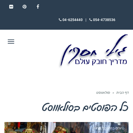
FLICKR
PINTEREST
FACEBOOK
04-6254440
|
054-4738536
תפריט
דף הבית
»
סולאווסט
כל הפוסטים ב
סולאווסט
טיולים בהדרכתי שחזרו