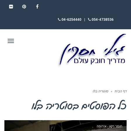
FLICKR
PINTEREST
FACEBOOK
04-6254440
|
054-4738536
תפריט
דף הבית
»
סוטריה בלו
כל הפוסטים ב
סוטריה בלו
חומר רקע - אירופה