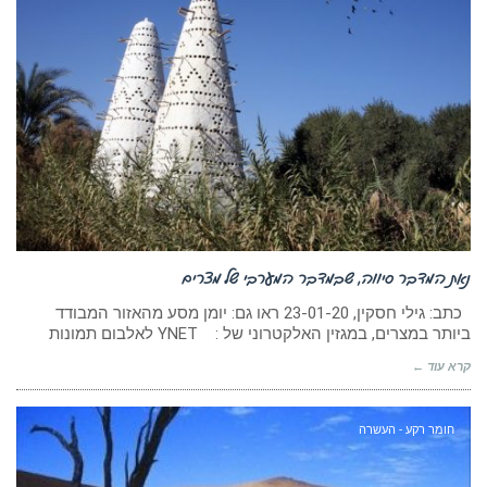
נאת המדבר סיווה, שבמדבר המערבי של מצרים
כתב: גילי חסקין, ‏23-01-20 ראו גם: יומן מסע מהאזור המבודד
ביותר במצרים, במגזין האלקטרוני של : YNET לאלבום תמונות
קרא עוד ←
חומר רקע - העשרה