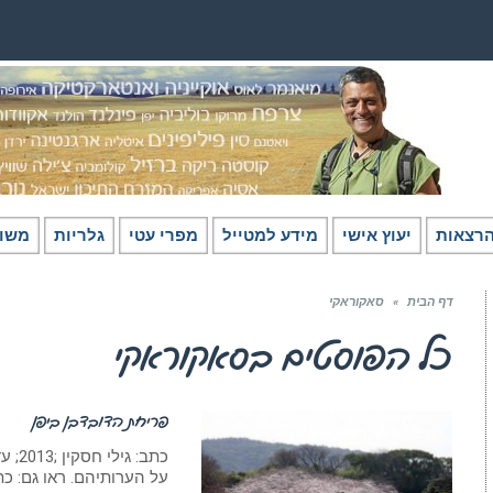
רצאות
יעוץ אישי
מידע למטייל
מפרי עטי
גלריות
משו
דף הבית
»
סאקוראקי
כל הפוסטים ב
סאקוראקי
פריחת הדובדבן ביפן
כתבות ויומני מסע - אסיה
על הערותיהם. ראו גם: כתב