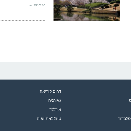
קרא עוד ←
דרום קוריאה
ס
גאורגיה
אירלנד
סלבדור
טיול לאתיופיה