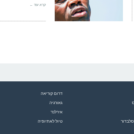
קרא עוד ←
דרום קוריאה
ס
גאורגיה
אירלנד
סלבדור
טיול לאתיופיה