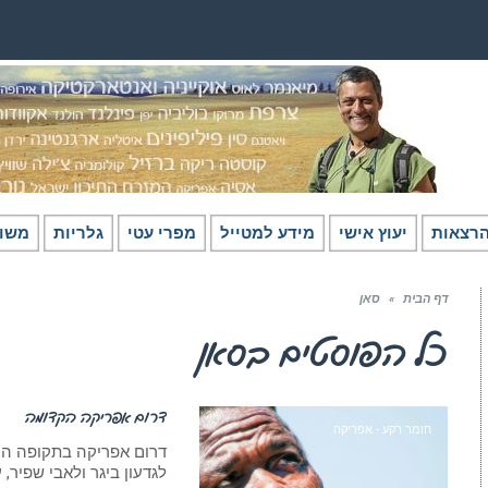
רצאות
יעוץ אישי
מידע למטייל
מפרי עטי
גלריות
משו
דף הבית
»
סאן
כל הפוסטים ב
סאן
דרום אפריקה הקדומה
חומר רקע - אפריקה
לגדעון ביגר ולאבי שפיר,