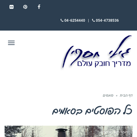
FLICKR
PINTEREST
FACEBOOK
04-6254440
|
054-4738536
תפריט
דף הבית
»
סאמים
כל הפוסטים ב
סאמים
חומר רקע - אירופה