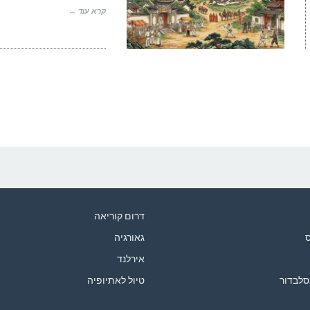
קרא עוד ←
דרום קוריאה
ס
גאורגיה
אירלנד
סלבדור
טיול לאתיופיה