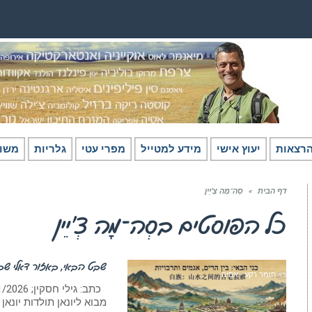
רצאות
יעוץ אישי
מידע למטייל
מפרי עטי
גלריות
משו
דף הבית
»
סְה־מָה צְ’יֵין
כל הפוסטים ב
סְה־מָה צְ’יֵין
שבט הבאי, באזור דאלי שבי
חומר רקע - אסיה
מבוא ליונאן תולדות יונאן