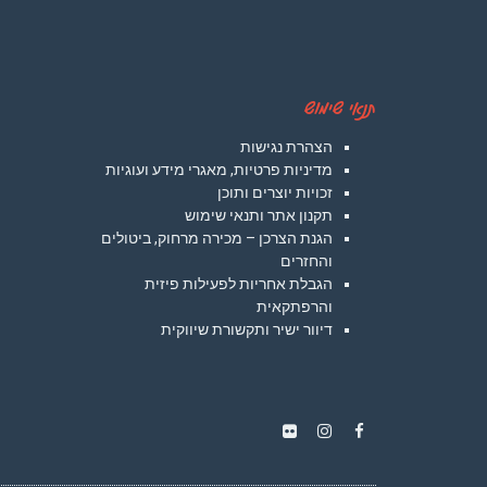
תנאי שימוש
הצהרת נגישות
מדיניות פרטיות, מאגרי מידע ועוגיות
זכויות יוצרים ותוכן
תקנון אתר ותנאי שימוש
הגנת הצרכן – מכירה מרחוק, ביטולים
והחזרים
הגבלת אחריות לפעילות פיזית
והרפתקאית
דיוור ישיר ותקשורת שיווקית
Instagram
Flickr
Facebook