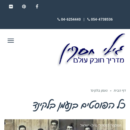
FLICKR
PINTEREST
FACEBOOK
04-6254440
|
054-4738536
תפריט
דף הבית
»
נעמן בלקינד
כל הפוסטים ב
נעמן בלקינד
המלצות למסלולי טיול - ישראל