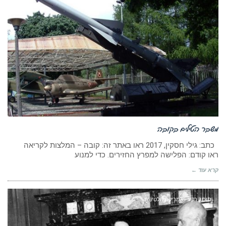
משבר הטילים בקובה
כתב: גילי חסקין, 2017 ראו באתר זה: קובה – המלצות לקריאה
ראו קודם: הפלישה למפרץ החזירים. כדי למנוע
קרא עוד ←
חומר רקע - אמריקה הלטינית