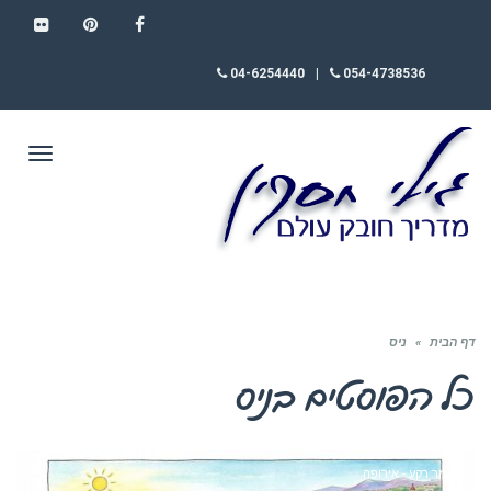
FLICKR
PINTEREST
FACEBOOK
04-6254440
|
054-4738536
תפריט
דף הבית
»
ניס
כל הפוסטים ב
ניס
חומר רקע - אירופה