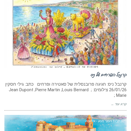
קרנבל הפרחים של ניס
קרנבל ניס: חגיגה פרובנסלית של סאטירה ופרחים כתב: גילי חסקין
‏26/01/26 צילומים: ; Jean Dupont ;Pierre Martin ;Louis Bernard
; Marie
קרא עוד ←
כתבות ויומני מסע - אירופה