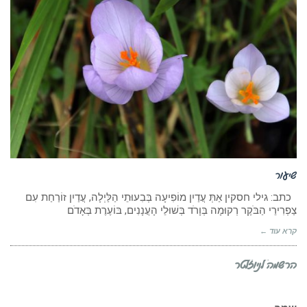
שיעור
כתב: גילי חסקין אַתְּ עֲדַיִן מוֹפִיעָה בְּבִעוּתֵי הַלַּיְלָה, עֲדַיִן זוֹרַחַת עִם
צַפְרִירֵי הַבֹּקֶר רְקוּמָה בְּוָרֹד בְּשׁוּלֵי הָעֲנָנִים, בּוֹעֶרֶת בְּאָדֹם
קרא עוד ←
הרשמה לניוזלטר