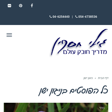
FLICKR
PINTEREST
FACEBOOK
04-6254440
|
054-4738536
תפריט
דף הבית
»
ניגון ישן
כל הפוסטים ב
ניגון ישן
כללי