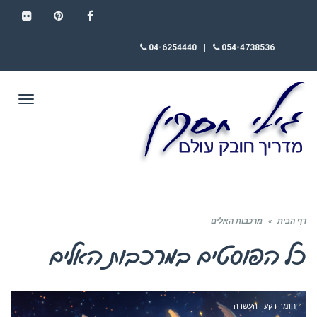
FLICKR
PINTEREST
FACEBOOK
04-6254440
|
054-4738536
תפריט
דף הבית
»
מרכבות האלים
כל הפוסטים ב
מרכבות האלים
חומר רקע - העשרה