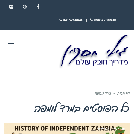
FLICKR
PINTEREST
FACEBOOK
04-6254440
|
054-4738536
תפריט
דף הבית
»
מרד לומפה
כל הפוסטים ב
מרד לומפה
חומר רקע - אפריקה