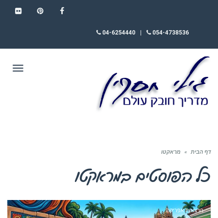
FLICKR
PINTEREST
FACEBOOK
04-6254440
|
054-4738536
תפריט
דף הבית
»
מראקטו
כל הפוסטים ב
מראקטו
הרצאות אפריקה