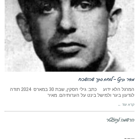
מאיר בינט – לוחם סתר שהושכח
המרגל הלא ידוע כתב: גילי חסקין, ‏שבת 30 במארס 2024 תודה
לגדעון ביגר ולמישל בינט על הערותיהם. מאיר
קרא עוד ←
הרשמה לניוזלטר