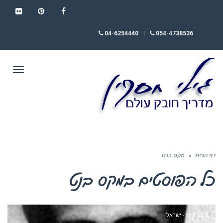
FLICKR
PINTEREST
FACEBOOK
04-6254440
|
054-4738536
תפריט
דף הבית
»
מקס בנט
כל הפוסטים ב
מקס בנט
חומר רקע - ישראל