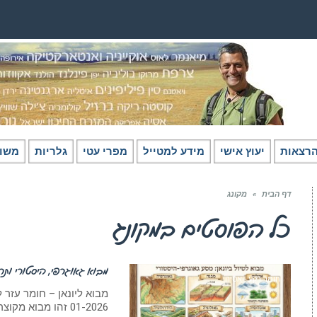
רצאות
יעוץ אישי
מידע למטייל
מפרי עטי
גלריות
משו
דף הבית
»
מקונג
כל הפוסטים ב
מקונג
מבוא גאוגרפי, היסטורי ותרבו
חומר רקע - אסיה
01-2026 זהו מבוא מקוצר למטייל, הנוגע במרבית התכנים