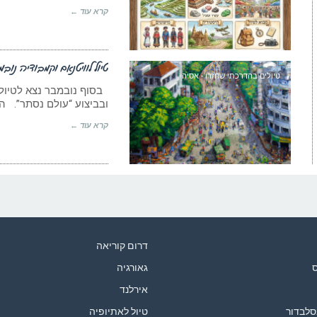
קרא עוד ←
טיול לוויטנאם וקמבודיה נובמב
טיולים בהדרכתי שחזרו - אסיה
בסוף נובמבר נצא לטיול 
ובביצוע “עולם נסתר”. הט
קרא עוד ←
דרום קוריאה
ס
גאורגיה
אירלנד
סלבדור
טיול לאתיופיה