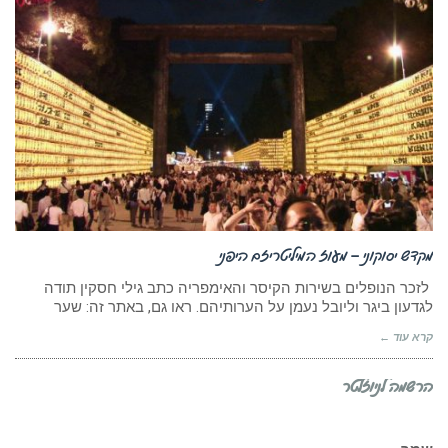
מקדש יסוקוני – מעוז המיליטריזם היפני
לזכר הנופלים בשירות הקיסר והאימפריה כתב גילי חסקין תודה
לגדעון ביגר וליובל נעמן על הערותיהם. ראו גם, באתר זה: שער
קרא עוד ←
הרשמה לניוזלטר