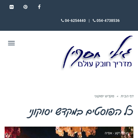
FLICKR
PINTEREST
FACEBOOK
04-6254440
|
054-4738536
תפריט
דף הבית
»
מקדש יסוקוני
כל הפוסטים ב
מקדש יסוקוני
חומר רקע - אסיה