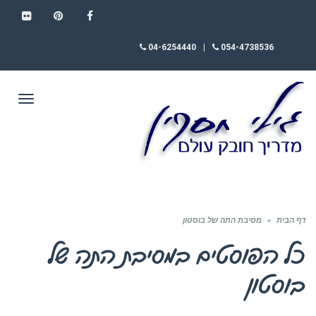
FLICKR
PINTEREST
FACEBOOK
04-6254440
|
054-4738536
תפריט
דף הבית
»
מסיבת התה של בוסטון
כל הפוסטים ב
מסיבת התה של
בוסטון