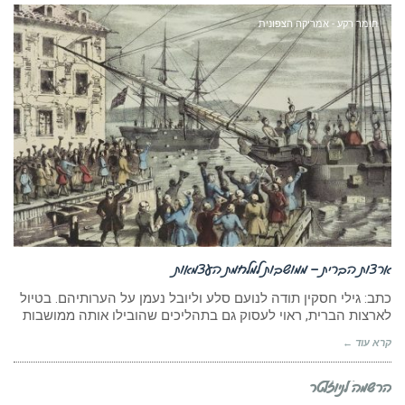
חומר רקע - אמריקה הצפונית
ארצות הברית – ממושבות למלחמת העצמאות
כתב: גילי חסקין תודה לנועם סלע וליובל נעמן על הערותיהם. בטיול
לארצות הברית, ראוי לעסוק גם בתהליכים שהובילו אותה ממושבות
קרא עוד ←
הרשמה לניוזלטר