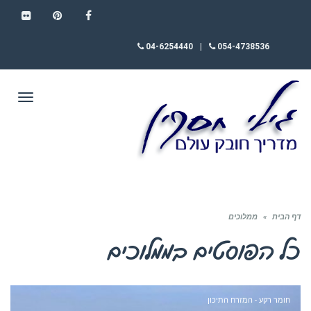
FLICKR
PINTEREST
FACEBOOK
04-6254440
|
054-4738536
תפריט
דף הבית
»
ממלוכים
כל הפוסטים ב
ממלוכים
חומר רקע - המזרח התיכון