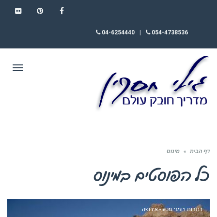
FLICKR
PINTEREST
FACEBOOK
04-6254440
|
054-4738536
תפריט
דף הבית
»
מינוס
כל הפוסטים ב
מינוס
כתבות ויומני מסע - אירופה