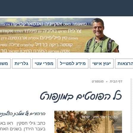
רצאות
יעוץ אישי
מידע למטייל
מפרי עטי
גלריות
משו
דף הבית
»
מונפורט
כל הפוסטים ב
מונפורט
הרהורים על ממלכת הצלבנים
כתבות ויומני מסע - ישראל
כתב: גילי חסקין ראו בא
בעבר הירדן. בשנים האחרונות