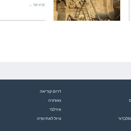
קרא עוד ←
דרום קוריאה
ס
גאורגיה
אירלנד
סלבדור
טיול לאתיופיה