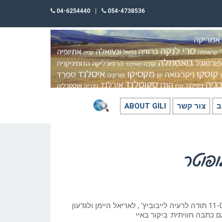
04-6254440
|
054-4738536
ב
צור קשר
ABOUT GILI
לופוטר
כתב: גילי חסקין; 11-07-2026 תודה לרעיה לייבוביץ’ , לאריאל היימן ולגדעון
ם כתבה חוויתית: ביקור באיי