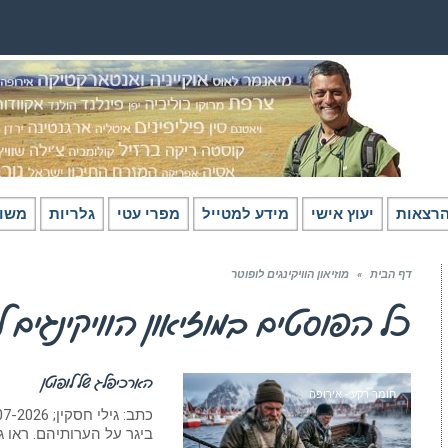
רצאות
יעוץ אישי
מידע למטייל
מפרי עטי
גלריות
משו
דף הבית
»
מוזיאון הוויקינגים לופוטר
כל הפוסטים ב
מוזיאון הוויקינגים 
הארכיפלג של לופוטן
חומר רקע - אירופה
ביגר על הערותיהם. ראו ג