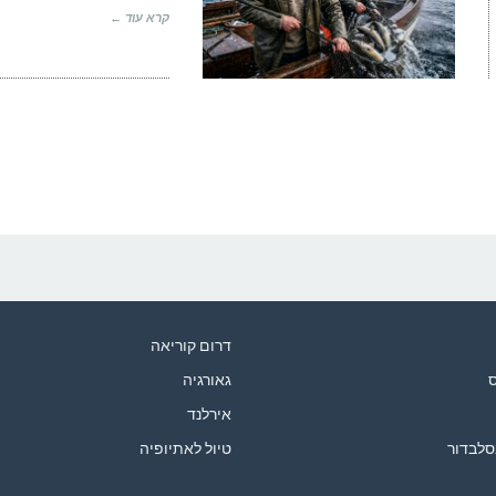
קרא עוד ←
דרום קוריאה
ס
גאורגיה
אירלנד
סלבדור
טיול לאתיופיה