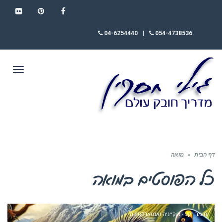
FLICKR
PINTEREST
FACEBOOK
04-6254440
|
054-4738536
תפריט
דף הבית
»
מואה
כל הפוסטים ב
מואה
חומר רקע - אוקייניה ואנטארקטיקה