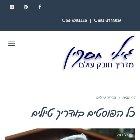
FLICKR
PINTEREST
FACEBOOK
04-6254440
|
054-4738536
תפריט
דף הבית
»
מדריך טיולים
כל הפוסטים ב
מדריך טיולים
הבלוג שלי