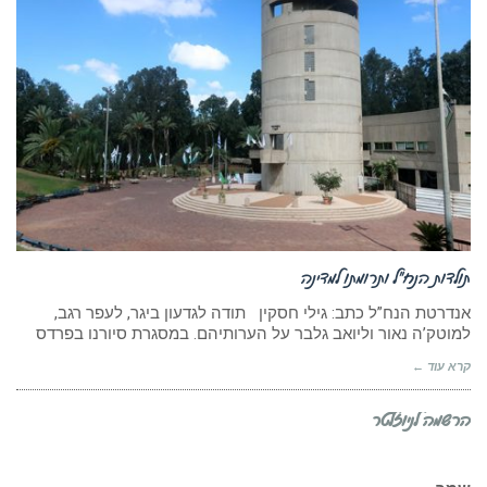
תולדות הנח”ל ותרומתו למדינה
אנדרטת הנח”ל כתב: גילי חסקין תודה לגדעון ביגר, לעפר רגב,
למוטק’ה נאור וליואב גלבר על הערותיהם. במסגרת סיורנו בפרדס
קרא עוד ←
הרשמה לניוזלטר