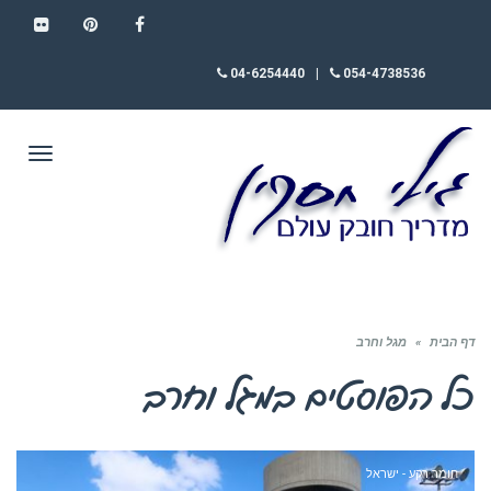
FLICKR
PINTEREST
FACEBOOK
04-6254440
|
054-4738536
תפריט
דף הבית
»
מגל וחרב
כל הפוסטים ב
מגל וחרב
חומר רקע - ישראל