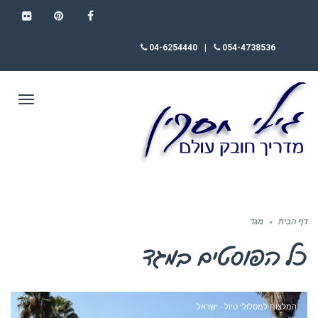
FLICKR
PINTEREST
FACEBOOK
04-6254440
|
054-4738536
תפריט
דף הבית
»
מגד
כל הפוסטים ב
מגד
המלצות למסלולי טיול - ישראל