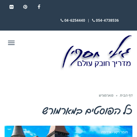
FLICKR
PINTEREST
FACEBOOK
04-6254440
|
054-4738536
תפריט
דף הבית
»
מארמורש
כל הפוסטים ב
מארמורש
חומר רקע - אירופה