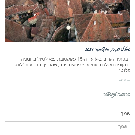
טיול לרומניה; אוקטובר 2024
בסתיו הקרוב, ב-6 עד ה-15 לאוקטובר, נצא לטיול ברומניה,
בתקופת השלכת. זוהי ארץ פראית ויפה, שמדריך הנסיעות “לונלי
פלנט”
קרא עוד ←
הרשמה לניוזלטר
שמך