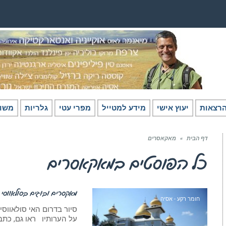
רצאות
יעוץ אישי
מידע למטייל
מפרי עטי
גלריות
משו
דף הבית
»
מאקאסרים
כל הפוסטים ב
מאקאסרים
מאקסרים ובוגים בסולאווסי
חומר רקע - אסיה
סיור בדרום האי סולאווסי 
על הערותיו ראו גם, כתב