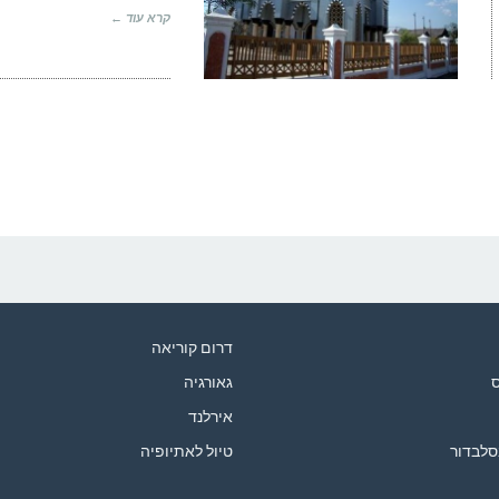
קרא עוד ←
דרום קוריאה
ס
גאורגיה
אירלנד
סלבדור
טיול לאתיופיה