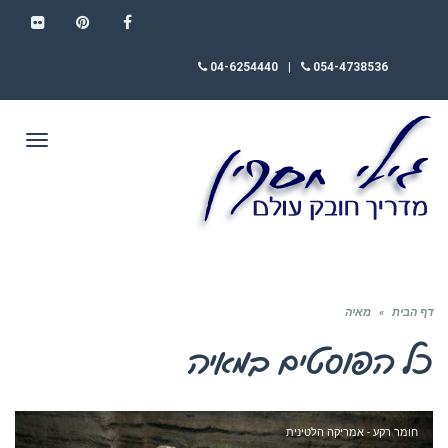
FLICKR
PINTEREST
FACEBOOK
04-6254440
|
054-4738536
תפריט
דף הבית
»
מאיה
כל הפוסטים ב
מאיה
חומר רקע - אמריקה הלטינית