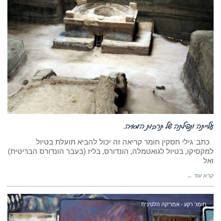
עלייתה ונפילתה של תרבות המאיה.
כתב: גילי חסקין חומר קריאה זה יכול להביא תועלת בטיול
למקסיקו, בטיול לגואטמלה, הונדורס, בליז (בעבר הונדורס הבריטית)
ואל
קרא עוד ←
חומר רקע - אמריקה הלטינית