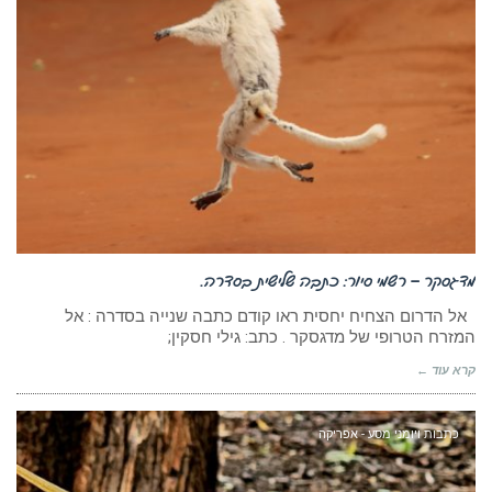
מדגסקר – רשמי סיור: כתבה שלישית בסדרה.
אל הדרום הצחיח יחסית ראו קודם כתבה שנייה בסדרה : אל
המזרח הטרופי של מדגסקר . כתב: גילי חסקין;
קרא עוד ←
כתבות ויומני מסע - אפריקה