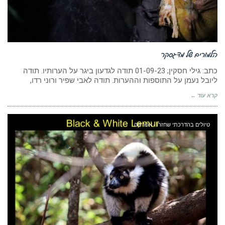
הלמורים של מדגסקר
כתב: גילי חסקין; ‏01-09-23 תודה לגדעון ביגר על הערותיו. תודה
ליובל נעמן על התוספות וההערות. תודה לאבי שפיר ורוני רדו,
קרא עוד ←
טיולים בהדרכתי שחזרו - אפריקה