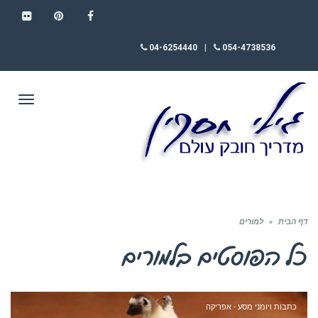
FLICKR
PINTEREST
FACEBOOK
04-6254440
|
054-4738536
תפריט
דף הבית
»
למורים
כל הפוסטים ב
למורים
כתבות ויומני מסע - אפריקה