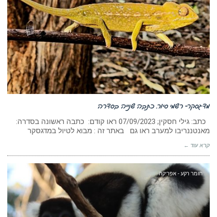
מדגסקר- רשמי סיור. כתבה שנייה בסדרה
כתב: גילי חסקין; ‏07/09/2023 ראו קודם: כתבה ראשונה בסדרה:
מאנטננריבו למערב ראו גם באתר זה : מבוא לטיול במדגסקר
קרא עוד ←
חומר רקע - אפריקה