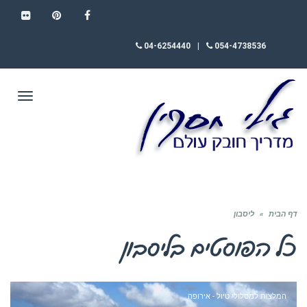
FLICKR
PINTEREST
FACEBOOK
04-6254440
|
054-4738536
תפריט
דף הבית
»
ליסבון
כל הפוסטים ב
ליסבון
המלצות למסלולי טיול - אירופה