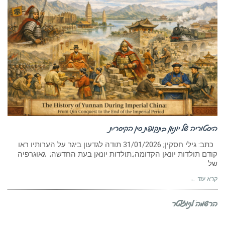
היסטוריה של יונאן בתקופת סין הקיסרית
כתב: גילי חסקין; ‏31/01/2026 תודה לגדעון ביגר על הערותיו ראו
קודם תולדות יונאן הקדומה;:תולדות יונאן בעת החדשה; גאוגרפיה
של
קרא עוד ←
הרשמה לניוזלטר