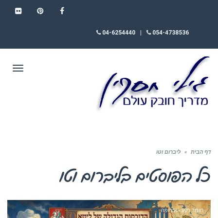
FLICKR
PINTEREST
FACEBOOK
04-6254440
|
054-4738536
תפריט
דף הבית
»
ליברום וטו
כל הפוסטים ב
ליברום וטו
חומר רקע - אירופה