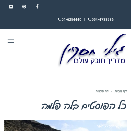
FLICKR
PINTEREST
FACEBOOK
04-6254440
|
054-4738536
תפריט
דף הבית
»
לה פלמה
כל הפוסטים ב
לה פלמה
חומר רקע - אירופה