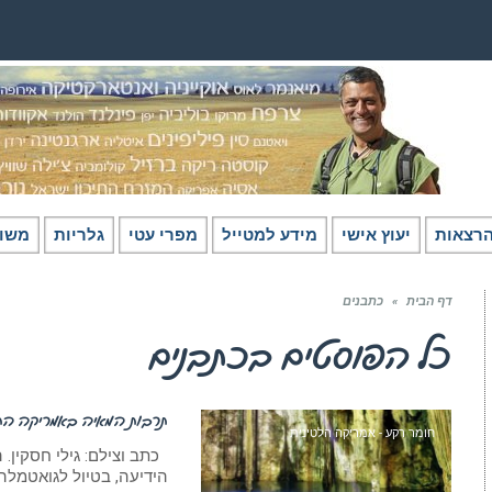
רצאות
יעוץ אישי
מידע למטייל
מפרי עטי
גלריות
משו
דף הבית
»
כתבנים
כל הפוסטים ב
כתבנים
תרבות המאיה באמריקה התיכ
חומר רקע - אמריקה הלטינית
הידיעה, בטיול לגואטמלה,