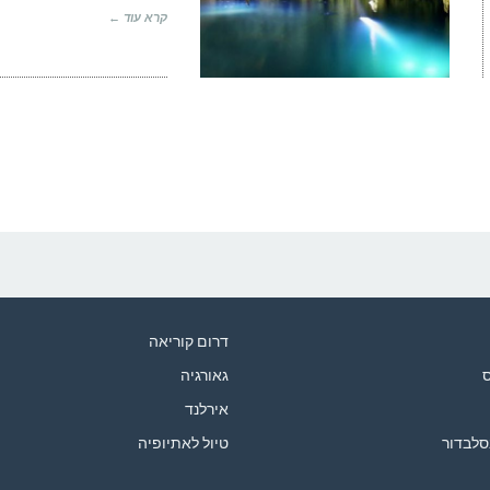
קרא עוד ←
דרום קוריאה
ס
גאורגיה
אירלנד
סלבדור
טיול לאתיופיה