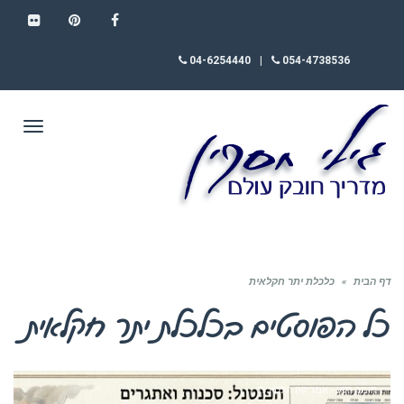
FLICKR
PINTEREST
FACEBOOK
04-6254440
|
054-4738536
תפריט
דף הבית
»
כלכלת יתר חקלאית
כל הפוסטים ב
כלכלת יתר חקלאית
חומר רקע - אמריקה הלטינית