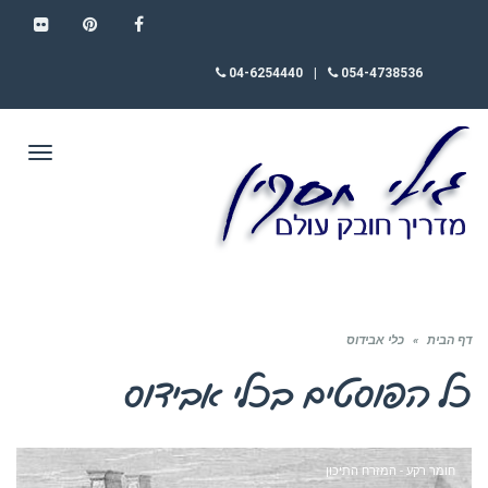
FLICKR
PINTEREST
FACEBOOK
04-6254440
|
054-4738536
תפריט
דף הבית
»
כלי אבידוס
כל הפוסטים ב
כלי אבידוס
חומר רקע - המזרח התיכון