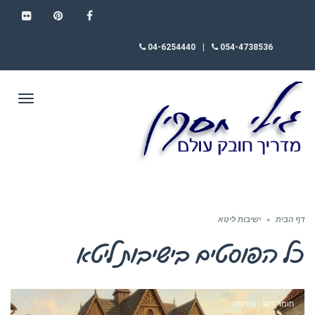
FLICKR
PINTEREST
FACEBOOK
04-6254440
|
054-4738536
תפריט
דף הבית
»
ישיבות ליטא
כל הפוסטים ב
ישיבות ליטא
חומר רקע - אירופה