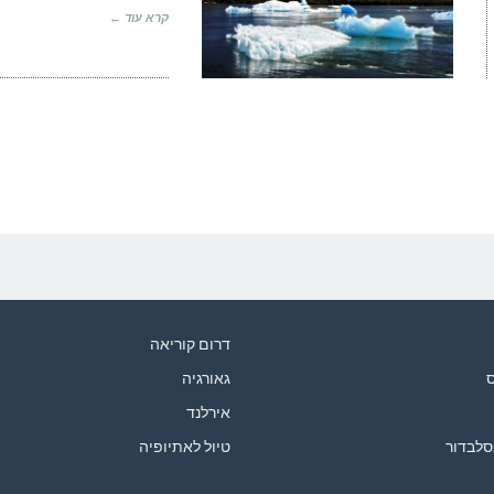
קרא עוד ←
דרום קוריאה
ס
גאורגיה
אירלנד
סלבדור
טיול לאתיופיה