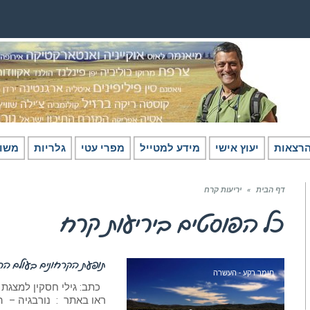
רצאות
יעוץ אישי
מידע למטייל
מפרי עטי
גלריות
משו
דף הבית
»
יריעות קרח
כל הפוסטים ב
יריעות קרח
תופעת הקרחונים בעולם ה
חומר רקע - העשרה
כתב: גילי חסקין למצגת 
ראו באתר : נורבגיה – 