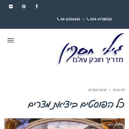
FLICKR
PINTEREST
FACEBOOK
04-6254440
|
054-4738536
תפריט
דף הבית
»
יציאת מצרים
כל הפוסטים ב
יציאת מצרים
חומר רקע - המזרח התיכון