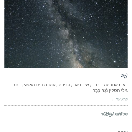
נֹגַהּ
ראו באתר זה : בדד ; שיר כאב ; פרידה ; אהבה בים האגאי ; כתב:
גילי חסקין נֹגַהּ כְּבָר
קרא עוד ←
הרשמה לניוזלטר